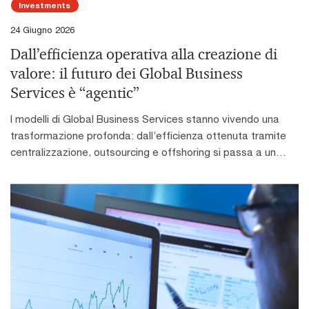
Investments
adattarsi con rapidità all'evoluzione del mercato e
dell'innovazione.Accelerare l'adozione dell'intelligenza
24 Giugno 2026
artificialeL'AI rappresenta una leva strategica per la
Dall’efficienza operativa alla creazione di
competitività del settore, ma permane un significativo
valore: il futuro dei Global Business
divario tra ambizione e capacità di esecuzione. Molte
Services è “agentic”
organizzazioni non dispongono ancora di una roadmap
strutturata, mentre investimenti, governance e disponibilità
I modelli di Global Business Services stanno vivendo una
di competenze risultano spesso insufficienti per sfruttarne
trasformazione profonda: dall’efficienza ottenuta tramite
appieno il potenziale.Investire in competenze e cultura
centralizzazione, outsourcing e offshoring si passa a un
dell'innovazioneLa trasformazione tecnologica richiede
paradigma in cui dati, tecnologia e AI diventano il vero
competenze specialistiche e una cultura organizzativa
motore di valore. L’affermazione di modelli agentic-first,
orientata al cambiamento. In Italia la carenza di skill
basati sulla collaborazione tra persone e AI agents,
rappresenta uno dei principali ostacoli all'adozione
consente già oggi di automatizzare fino al 25–40% delle
dell'intelligenza artificiale, confermando il capitale umano
attività, ridurre tempi ed errori e migliorare qualità e
come fattore determinante per sostenere crescita,
reattività dei processi. Il contributo umano si sposta così da
innovazione e competitività.Espandersi verso nuovi mercati
compiti ripetitivi ad attività di analisi, decisione e
e modelli di businessLe aziende Health Industries stanno
generazione di insight.Il vantaggio competitivo non risiede
ampliando il proprio perimetro competitivo, sviluppando
più nell’arbitraggio del costo del lavoro, ma nella capacità di