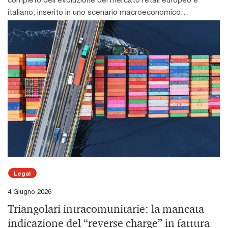
non sostituisce quindi le competenze esistenti, ma accelera
di lavoro, accompagnando tale crescita con un
italiano, inserito in uno scenario macroeconomico
38% avviene solo su richiesta. Anche la frequenza di
la combinazione tra capacità tecniche, competenze
rafforzamento delle competenze manageriali e delle
caratterizzato da crescita moderata e incertezza ancora
monitoraggio risulta limitata: nel 42% delle aziende gli
trasversali e conoscenze specialistiche, ampliando e
strutture organizzative.L’analisi evidenzia inoltre come il
elevata. La dinamica globale mostra un PIL in rallentamento
aggiornamenti sull’andamento del Business Plan e dei rischi
rendendo più multidimensionale il profilo professionale
supporto degli investitori favorisca l’aumento degli
dal 3,3% nel 2026 al 3,2% nel 2027, mentre gli Stati Uniti
associati non sono sistematici. Un coinvolgimento più
richiesto.Nel mercato italiano, la domanda di competenze AI
investimenti, l’accelerazione dei processi di crescita e la
mantengono un ritmo sostenuto grazie a politiche fiscali
regolare e organizzato del Risk Manager nelle decisioni
ha registrato un incremento significativo: nel 2025 gli annunci
capacità delle aziende di mantenere risultati positivi anche
espansive e a un contesto monetario più favorevole.
strategiche rafforzerebbe la capacità di anticipare criticità
che richiedono skill legate all’AI sono aumentati di circa 24
attraverso successivi passaggi di proprietà tra operatori di
Nell’Eurozona si osserva un miglioramento graduale, con
e di supportare il CdA nell’assunzione di decisioni più
mila unità, portando la quota complessiva all’1,7% del
Private Equity, confermando la sostenibilità dei percorsi di
investimenti pubblici in aumento e un’inflazione in
informate.Come sottolinea Riccardo Bua Odetti, Partner
totale. L’Italia si colloca oggi su livelli analoghi alle principali
sviluppo intrapresi.Lo studio approfondisce anche
progressivo rientro verso il target del 2%. L’Italia si colloca in
PwC Italia e lead of Enterprise Risk Management: “In uno
economie europee, ma resta al di sotto dei Paesi più
l’evoluzione delle performance ESG delle società
un percorso di crescita contenuta ma stabile, con un +0,8%
scenario in cui la complessità è diventata strutturale e il
avanzati: 2,2% nel Regno Unito, 2,8% negli Stati Uniti, fino al
partecipate. I risultati mostrano progressi concreti nella
nel 2026 sostenuto dalla domanda interna e da consumi in
cambiamento è continuo, il Risk Management rappresenta
6,4% in Cina e all’8,1% in India. Una differenza che riflette
riduzione dell’intensità delle emissioni di gas serra,
ripresa, accompagnati da una maggiore propensione al
una funzione chiave che deve evolvere dal presidio dei
anche la diversa struttura economica: nei mercati con una
nell’aumento dell’utilizzo di energia elettrica da fonti
risparmio.Nel 2025 il mercato europeo del retail real estate
controlli di processo alla valutazione dei rischi legati alle
maggiore presenza di servizi digitali e attività ad alta
rinnovabili e nel miglioramento dell’efficienza energetica. Sul
registra un cambio di passo significativo: gli investimenti
scelte strategiche e al Business Plan”. La survey mostra
intensità di conoscenza, la domanda di competenze AI
fronte sociale, le aziende analizzate mantengono livelli di
Legal
crescono dell’8% e raggiungono 35,5 miliardi di euro, pari al
come le aziende non finanziarie abbiano avviato un
cresce più rapidamente. In Italia il settore Tech, Media &
gender balance superiori alla media del mercato italiano, a
4 Giugno 2026
18% del totale immobiliare istituzionale. Il primo trimestre
percorso di evoluzione, ma anche quanto resti da fare per
Telecom è il più dinamico, con oltre l’8% degli annunci che
conferma della crescente integrazione dei principi di
Triangolari intracomunitarie: la mancata
del 2026 mostra un lieve rallentamento, ma i fondamentali
rafforzare governance, integrazione e qualità delle
richiedono competenze AI, seguito dai servizi professionali
sostenibilità nei modelli di creazione del valore.Come
restano solidi. Regno Unito, Germania e Italia guidano la
informazioni destinate al CdA, soprattutto in un contesto
(3,4%) e dal manifatturiero (1,9%), mentre i servizi finanziari
indicazione del “reverse charge” in fattura
sottolinea Francesco Giordano, Partner e Private Equity