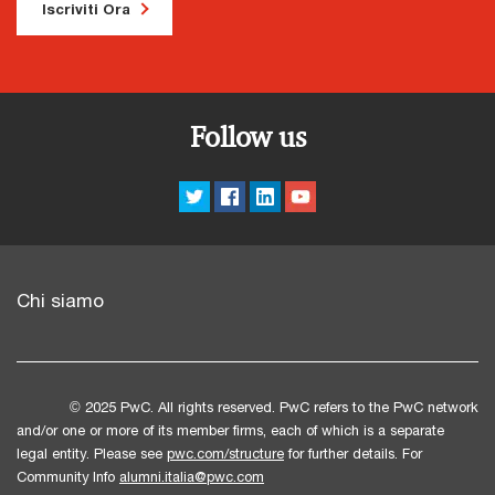
Iscriviti Ora
mercato M&A del Consumer italiano evidenzia un trend di
ripensare i propri modelli di sviluppo del talento: solo così
infatti che la fattura dell’operatore intermedio riporti
consolidamento guidato da operatori internazionali e da un
potranno accompagnare le nuove generazioni nella crescita
espressamente la dicitura relativa all’inversione contabile e
crescente interesse verso modelli omnicanale capaci di
e valorizzarle in un contesto profondamente diverso dal
l’indicazione del cessionario quale debitore d’imposta. In
integrare fisico e digitale. Nel comparto Fashion, la ripresa
passato”.
assenza di tali elementi, la semplificazione non può operare
del turismo e la centralità del lusso alimentano la domanda
e Beta deve identificarsi ai fini IVA in Italia per effettuare
Follow us
di location prime e spazi di alta qualità, mentre il segmento
l’acquisto intracomunitario, mentre la successiva cessione a
Grocery continua a distinguersi per stabilità dei flussi di
Gamma si configura come operazione interna soggetta
cassa e resilienza, con un’attenzione crescente verso
all’art. 17, co. 2, d.P.R. 633/1972.A supporto di questa
format di prossimità e retail park con ancore alimentari.Nel
impostazione, l’Agenzia richiama implicitamente
complesso emerge un settore in trasformazione,
l’orientamento della Corte di Giustizia, in particolare la
caratterizzato da un ritorno della fiducia, da una ripresa
sentenza Luxury Trust (C‑247/21), che ribadisce l’obbligo di
Chi siamo
degli investimenti e da una rivalutazione dei principali
utilizzare la dicitura “inversione contabile” senza alternative.
formati retail. L’Italia si conferma uno dei mercati più
Va però ricordato che, nel caso esaminato dalla Corte, il
dinamici, sostenuta da operazioni di rilievo, da un rinnovato
cessionario finale non aveva assolto l’imposta ed era
interesse per gli asset prime e da una crescente attenzione
risultato un “missing trader”, circostanza non presente nella
© 2025 PwC. All rights reserved. PwC refers to the PwC network
alla qualità dell’esperienza retail.Scarica il report per
fattispecie oggetto della Risposta. L’Amministrazione ha
and/or one or more of its member firms, each of which is a separate
saperne di più
inoltre dichiarato inammissibile il quesito relativo alle
legal entity. Please see
pwc.com/structure
for further details. For
sanzioni, ritenendo che la loro individuazione implichi
Community Info
alumni.italia@pwc.com