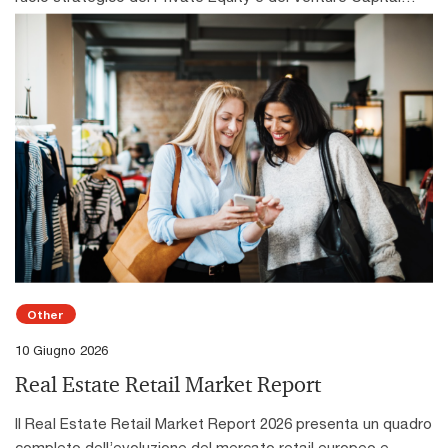
proprio modello agli stadi iniziali e il 41% non ha ancora
engineering o machine learning crescono a un ritmo pari a
come motori di crescita e trasformazione del tessuto
adottato un framework ERM, anche se il 14% ne prevede
otto volte quello del mercato complessivo: +69% contro
imprenditoriale italiano. L’analisi, condotta su 521 operazioni
l’introduzione entro i prossimi 12 mesi. Ancora meno diffuso
+9%. I settori tecnologia, media e telecomunicazioni (11%) e
di disinvestimento completate nel periodo 2014-2024,
il Risk Appetite Framework: tra le società che adottano un
servizi professionali (6%) guidano l’aumento dei job posting
evidenzia come le società supportate da investitori
ERM, solo il 44% ha formalmente definito la propria
AI, seguiti dai servizi finanziari (5%), mentre la sanità rimane
finanziari continuino a registrare performance superiori
propensione al rischio attraverso indicatori, soglie e
sotto l’1%. La diffusione delle competenze AI è più elevata
rispetto al mercato italiano in termini di crescita dei ricavi,
meccanismi di escalation. Sul piano della governance
nei ruoli a maggiore intensità digitale e cognitiva: IT e
redditività e occupazione.Nel 2024, le aziende partecipate
emergono segnali incoraggianti: rispetto ai dati 2024, nel
informatica, marketing e comunicazione, ricerca scientifica,
hanno registrato una crescita media annua composta
2026 cresce la regolarità dell’informativa al Board (reporting
attività creative e di produzione contenuti mostrano i livelli
(CAGR) dei ricavi del 9,6%, oltre tre volte superiore rispetto
trimestrale nel 38%), diminuisce il numero di aziende prive di
più alti di penetrazione dell’AI nei job posting.L’impatto
al benchmark di mercato, mentre l’EBITDA è cresciuto del
reporting periodico (17%) e aumenta la formalizzazione di
dell’AI non dipende però solo dal settore, ma dalla natura
7,3%, confermando la capacità del Private Equity di
policy e documenti di supporto al CdA (64%). Resta però
delle attività svolte. Nei ruoli entry‑level, l’AI sta
generare sviluppo sostenibile anche in un contesto
centrale la qualità dell’informazione, che deve essere
“seniorizzando” le competenze richieste: negli Stati Uniti, i
macroeconomico caratterizzato da inflazione, aumento dei
Other
focalizzata sui rischi primari, comparabile nel tempo e
ruoli junior più esposti all’AI hanno una probabilità sette volte
costi e volatilità. Parallelamente, la crescita
10 Giugno 2026
orientata alle decisioni.Un’area in cui sono attesi
maggiore di richiedere skill tipicamente umane come
dell’occupazione ha raggiunto un livello record dell’8,2%,
miglioramenti significativi riguarda l’integrazione tra rischio e
leadership, creatività e interazioni dirette. Le offerte di
Real Estate Retail Market Report
contribuendo significativamente alla creazione di valore e di
pianificazione strategica: il 90% dei CdA riceve
lavoro per questi ruoli sono cresciute del 35% dal 2019,
nuovi posti di lavoro. Negli ultimi cinque anni, infatti, le
Il Real Estate Retail Market Report 2026 presenta un quadro
un’informativa sul profilo di rischio associato al Business
mentre gli altri ruoli entry‑level sono diminuiti del 10%. L’AI
società analizzate hanno generato oltre 42.000 nuovi posti
completo dell’evoluzione del mercato retail europeo e
Plan, ma nel 24% dei casi il processo non è strutturato e nel