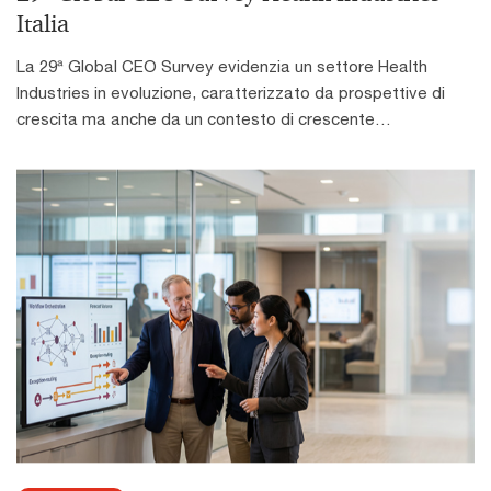
energetiche della regione. L’inflazione globale è pertanto
Italia
prevista in aumento dal 4,1% del 2025 al 4,4% nel 2026, per
poi rientrare al 3,7% nel 2027. Il persistere delle tensioni sui
La 29ª Global CEO Survey evidenzia un settore Health
prezzi sta inoltre spingendo diverse banche centrali a
Industries in evoluzione, caratterizzato da prospettive di
rivedere i percorsi di allentamento monetario intrapresi nei
crescita ma anche da un contesto di crescente
mesi precedenti. La BCE è stata la prima a intervenire con
complessità. A livello globale sono stati intervistati circa 300
un rialzo di 25 punti base dei principali tassi di riferimento,
CEO del settore, di cui 30 in Italia.L'indagine mostra una
seguita dalla BOJ, che ha portato il costo del denaro ai livelli
visione positiva sulle opportunità di sviluppo, sostenuta
più elevati da oltre trent’anni. Per saperne di più scarica il
dall'innovazione tecnologica, dall'intelligenza artificiale e
report
dall'espansione verso nuovi ambiti di business. Allo stesso
tempo, emergono sfide rilevanti legate all'adozione delle
nuove tecnologie, alla disponibilità di competenze, alla
resilienza organizzativa e alla necessità di ripensare i
modelli di business.Le principali priorità dei CEO del settore
Health Industries:Gestire i principali fattori di rischioI CEO
italiani individuano tra le principali minacce per il prossimo
futuro l'inflazione, il cambiamento tecnologico, la carenza di
competenze e i rischi informatici. In questo scenario, cresce
l'attenzione verso la capacità delle organizzazioni di