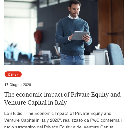
risk, AI e privacy, ambiti in cui si registra maggiore
All’interno di questo gruppo emerge un marcato effetto
trasformazione del settore Health Industries richiede un
sensibilità, la maggior parte dei CdA non si considera
“superstar”: il 20% delle imprese più avanzate ha ottenuto
approccio strutturale che integri innovazione tecnologica,
sufficientemente edotta rispetto alle responsabilità
un incremento medio della produttività del lavoro del 163%,
sviluppo delle competenze e visione strategica. Le
normative e il 49% dichiara un’informativa parziale o
quasi cinque volte superiore alla media delle aziende
organizzazioni che sapranno evolvere i propri modelli di
assente sulle attività svolte dalle figure responsabili.Per
AI‑intensive. La ricerca, basata sull’analisi di oltre un miliardo
business, valorizzare il capitale umano e cogliere le
quanto riguarda il ruolo del responsabile Risk Management,
di annunci di lavoro a livello globale, mostra come l’AI stia
opportunità offerte dall'innovazione saranno meglio
nelle realtà in cui la funzione è presente emerge un
accelerando una polarizzazione tra ruoli altamente
posizionate per generare valore sostenibile e guidare il
progressivo rafforzamento del posizionamento nella
professionalizzati e ruoli “democratizzati”, nei quali
cambiamento del settore.Per saperne di più visita la pagina
governance: nel 79% dei casi riporta direttamente al CEO o
l’automazione rende le attività più accessibili anche a profili
dedicata
al CdA. Rimane però evidente un empowerment incompleto,
meno esperti. Nei primi, l’AI automatizza le attività di routine
poiché nel 39% dei casi non si tratta di un C‑Level. Anche il
e consente agli specialisti di concentrarsi su compiti a
Other
coinvolgimento nelle scelte strategiche è diffuso ma non
maggior valore aggiunto: qui la crescita delle opportunità di
sempre strutturato: nell’89% dei casi il Risk Manager/CRO
lavoro è doppia rispetto agli altri ruoli e l’incremento
17 Giugno 2026
partecipa ai processi di decision making, ma solo nel 50%
salariale procede a un ritmo più rapido del 42%.Il premio
The economic impact of Private Equity and
ciò avviene in modo regolare e formalizzato; inoltre, nel 59%
salariale per le competenze AI continua infatti a crescere:
Venture Capital in Italy
delle aziende la valutazione di rischi e opportunità sulle
nel 2025 ha raggiunto il 62%, in aumento rispetto al 57%
iniziative strategiche è assente o gestita in modo
dell’anno precedente, con picchi fino al 118% nei beni di
Lo studio “The Economic Impact of Private Equity and
informale.La maturità dei modelli di Risk Management risulta
consumo e valori più contenuti nel settore pubblico (circa
Venture Capital in Italy 2026”, realizzato da PwC conferma il
prevalentemente intermedia: il 61% delle aziende colloca il
16%). Le professioni che richiedono skill come prompt
ruolo strategico del Private Equity e del Venture Capital