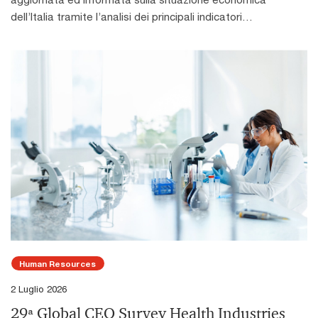
dell’Italia tramite l’analisi dei principali indicatori
macroeconomici. Contiene inoltre approfondimenti specifici
su temi di attualità di potenziale impatto per il nostro Paese
e le imprese.La dinamica economica del secondo trimestre
del 2026 ha continuato a risentire degli effetti del conflitto in
Medio Oriente, scoppiato a fine febbraio. Tuttavia, le
prospettive di un accordo di pace tra Iran e Stati Uniti hanno
contribuito a migliorare il clima di fiducia degli operatori
economici e ad attenuare le pressioni sui prezzi dei beni
energetici.Il prezzo del petrolio è infatti diminuito dai 117,3
$/bbl registrati ad aprile agli 86,1 $/bbl di giugno, mentre il
gas naturale è sceso a 47,7 €/MWh nel mese di giugno dopo
aver raggiunto i 52,5 €/MWh a marzo. Nonostante questo
ridimensionamento, anche nell’ipotesi di un accordo che
consenta la riapertura del traffico marittimo attraverso lo
Human Resources
Stretto di Hormuz, le pressioni inflazionistiche potrebbero
continuare a gravare sull’economia mondiale fino al pieno
2 Luglio 2026
ripristino dell’operatività degli impianti e delle infrastrutture
29ª Global CEO Survey Health Industries