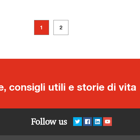
1
2
consigli utili e storie di vita
Follow us