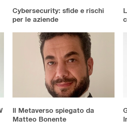
Cybersecurity: sfide e rischi
L
per le aziende
c
W
Il Metaverso spiegato da
G
Matteo Bonente
I