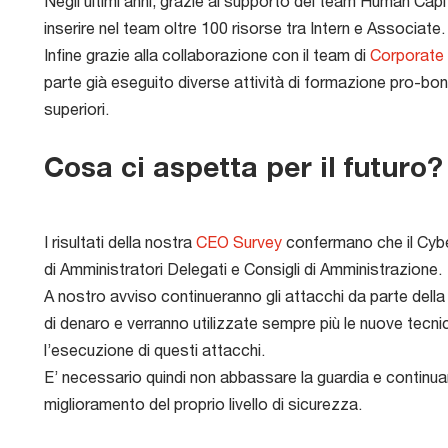
Negli ultimi anni, grazie al supporto del team Human Capita
inserire nel team oltre 100 risorse tra Intern e Associate.
Infine grazie alla collaborazione con il team di
Corporate 
parte già eseguito diverse attività di formazione pro-bon
superiori.
Cosa ci aspetta per il futuro?
I risultati della nostra
CEO Survey
confermano che il Cyber
di Amministratori Delegati e Consigli di Amministrazione.
A nostro avviso continueranno gli attacchi da parte della 
di denaro e verranno utilizzate sempre più le nuove tecnic
l’esecuzione di questi attacchi.
E’ necessario quindi non abbassare la guardia e continuare
miglioramento del proprio livello di sicurezza.