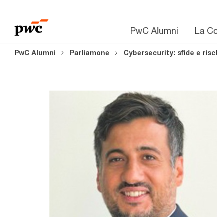
PwC Alumni
La C
PwC Alumni
Parliamone
Cybersecurity: sfide e risc