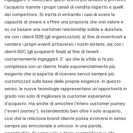
l’acquisto tramite i propri canali di vendita rispetto a quelli
dei competitors. Si tratta in entrambi i casi di avere la
capacità di creare e offrire una proposta che crei valore e
su cui basare una customer relationship solida e duratura,
sia con i clienti B2B (gli organizzatori), al fine di incentivarli a
vendere i propri eventi attraverso i nostri sistemi, sia con i
clienti B2C (gli acquirenti finali) al fine di tenerli
costantemente ingaggiati. E’ qui che la sfida si fa più
complessa con un cliente finale esponenzialmente più
esigente che si aspetta di ricevere servizi sempre più
customizzati sulla base delle proprie esigenze. In questo
senso, le nuove tecnologie rappresentano un’opportunità in
grado non solo di migliorare la customer experience
d’acquisto, ma anche di arricchire l’intero customer journey
(“event journey”), estendendolo ben oltre il solo acquisto,
così ché la relazione brand-cliente possa evolversi in senso
sempre più emozionale e univoco: in una parola,
insostituibile. Si pensi solo a titolo esemplificativo alla