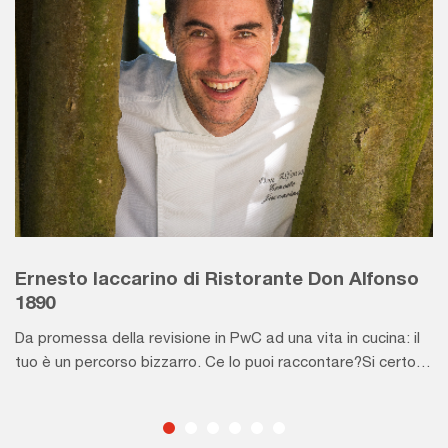
Ernesto Iaccarino di Ristorante Don Alfonso
1890
Da promessa della revisione in PwC ad una vita in cucina: il
tuo è un percorso bizzarro. Ce lo puoi raccontare?Si certo,
sembra proprio un percorso bizzarro ma non lo è stato per
me. In realtà è stato tutto molto naturale. Fin da bimbo
aiutavo in azienda paterna, dividendomi tra cucina e sala, e