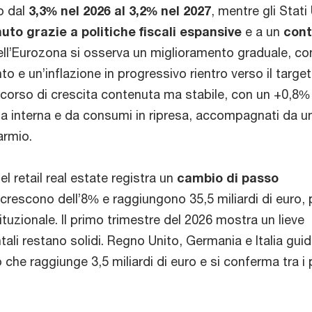
o dal
3,3% nel 2026 al 3,2% nel 2027
, mentre gli Stati 
uto grazie a politiche fiscali espansive
e a un
cont
ell’Eurozona si osserva un miglioramento graduale, co
o e un’inflazione in progressivo rientro verso il target
percorso di crescita contenuta ma stabile, con un +0,8%
 interna e da consumi in ripresa, accompagnati da u
armio.
l retail real estate registra un
cambio di passo
i crescono dell’8% e raggiungono 35,5 miliardi di euro, p
ituzionale. Il primo trimestre del 2026 mostra un lieve
li restano solidi. Regno Unito, Germania e Italia guid
o che raggiunge 3,5 miliardi di euro e si conferma tra i 