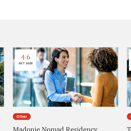
4-6
SET 2026
Other
Madonie Nomad Residency
T