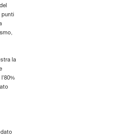
del
 punti
a
ismo,
stra la
e
 l’80%
vato
idato