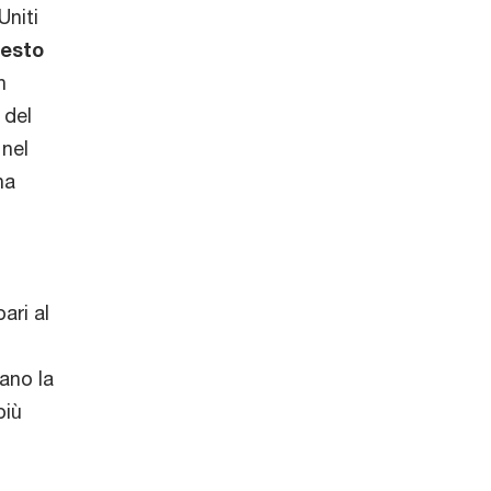
Uniti
esto
n
 del
 nel
na
ari al
ano la
più