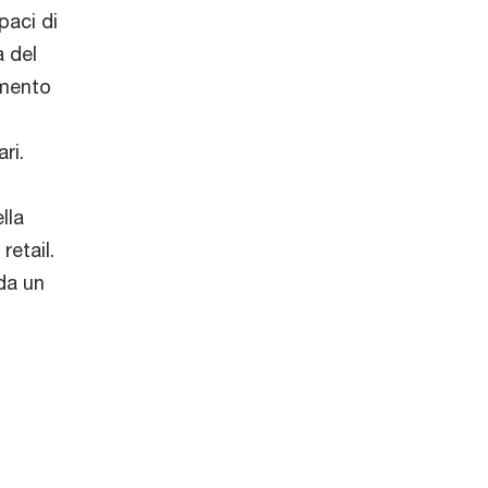
paci di
à del
gmento
ri.
lla
retail.
 da un