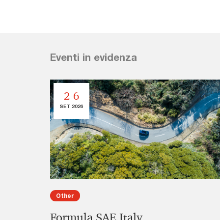
Eventi in evidenza
2-6
SET 2026
Other
g
Formula SAE Italy