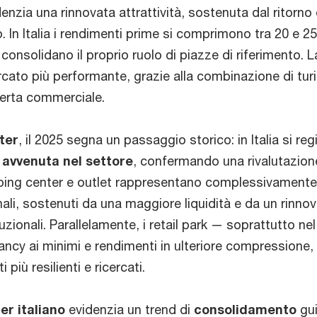
enzia una rinnovata attrattività, sostenuta dal ritorno 
. In Italia i rendimenti prime si comprimono tra 20 e 25
nsolidano il proprio ruolo di piazze di riferimento. L
cato più performante, grazie alla combinazione di tur
fferta commerciale.
ter
, il 2025 segna un passaggio storico: in Italia si regi
avvenuta nel settore
, confermando una rivalutazion
pping center e outlet rappresentano complessivamente
onali, sostenuti da una maggiore liquidità e da un rinno
tuzionali. Parallelamente, i retail park — soprattutto nel
cy ai minimi e rendimenti in ulteriore compressione,
iù resilienti e ricercati.
r italiano
evidenzia un trend di
consolidamento
gu