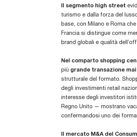
Il segmento high street
evid
turismo e dalla forza del lusso
base, con Milano e Roma che co
Francia si distingue come mer
brand globali e qualità dell’o
Nel comparto shopping cen
più
grande transazione mai 
strutturale del formato. Sho
degli investimenti retail nazi
interesse degli investitori isti
Regno Unito — mostrano vacan
confermandosi uno dei formati p
Il mercato M&A del Consume