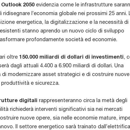
 Outlook 2050
evidenzia come le infrastrutture saran
 di ridisegnare l’economia globale nei prossimi 25 anni. 
izione energetica, la digitalizzazione e la necessità di
mi esistenti stanno aprendo un nuovo ciclo di sviluppo
a trasformare profondamente società ed economie.
ri oltre
150.000 miliardi di dollari di investimenti
, 
à dagli attuali 4.400 a 6.900 miliardi di dollari. Una
 di modernizzare asset strategici e di costruire nuove 
roduttività e sicurezza.
utture digitali
rappresenteranno circa la metà degli
ità richiederà interventi significativi sia nei mercati
 costruire nuove opere, sia nelle economie mature, im
ovo. Il settore energetico sarà trainato dall’elettrific