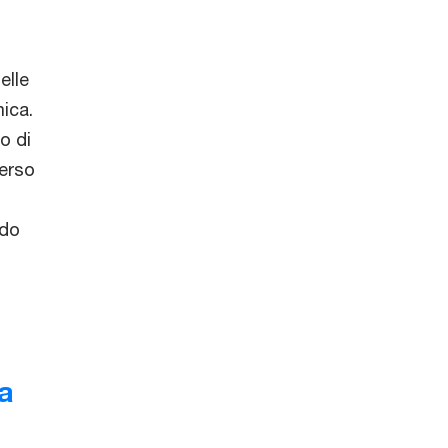
elle
mica.
o di
verso
odo
ta