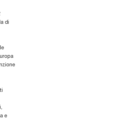
2
da di
le
Europa
enzione
ti
o
,
a e