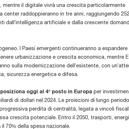
, mentre il digitale vivrà una crescita particolarmente
ata center raddoppieranno in tre anni, raggiungendo 25
inti dall’intelligenza artificiale e dalla crescente doman
rogeneo. I Paesi emergenti continueranno a espandere 
stenere urbanizzazione e crescita economica, mentre 
nno sulla modernizzazione dell’esistente, con un’att
ca, sicurezza energetica e difesa.
i posiziona oggi al 4° posto in Europa
per investimen
iliardi di dollari nel 2024. Le proiezioni di lungo period
progressiva perdita di centralità, legata a vincoli fiscali
a crescita potenziale. Entro il 2050, trasporti, energi
 il 70% della spesa nazionale.