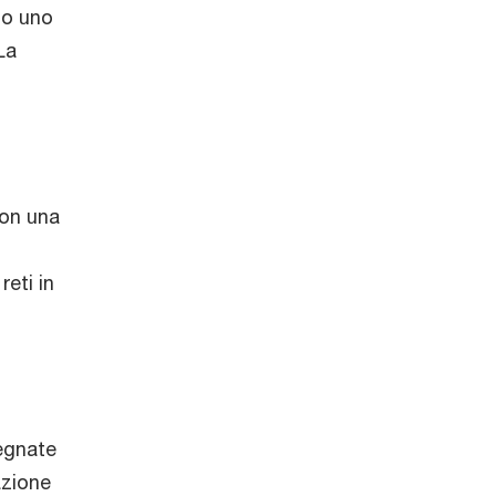
no uno
La
con una
reti in
pegnate
azione