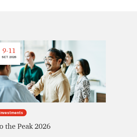
22
9-11
SET 2026
SET 2026
Investments
Other
o the Peak 2026
CAIO - 
Intelli