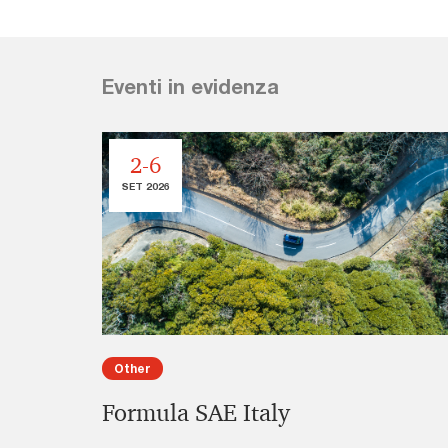
Eventi in evidenza
2-6
SET 2026
Other
g
Formula SAE Italy
of Age