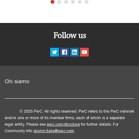
proprio percorso accademico, attraverso una competizione
stimolante, formativa e altamente attrattiva che simula
dinamiche reali dell’industria automotiva.Durante la
competizione, i team si confronteranno in diverse prove
Follow us
suddivise in due macro-categorie:Le prove statiche:Design
Event: presentazione del progetto completo della
vettura;Business Event: simulazione della presentazione del
progetto di fronte a potenziali investitori;Cost Event: analisi
dettagliata del report dei costi, che include quantità e
tipologie di materiali e componenti impiegati.Le prove
dinamiche: Accelerazione;Skid
Chi siamo
Pad;Autocross;Endurance. PwC Italia è sponsor
dell’iniziativa.Interverrà in qualità di giudice: Samuele
Baronchelli, Director PwC Strategy& Italia.Per consultare
l'agenda dettagliata clicca qui.
© 2025 PwC. All rights reserved. PwC refers to the PwC network
and/or one or more of its member firms, each of which is a separate
legal entity. Please see
pwc.com/structure
for further details. For
Community Info
alumni.italia@pwc.com