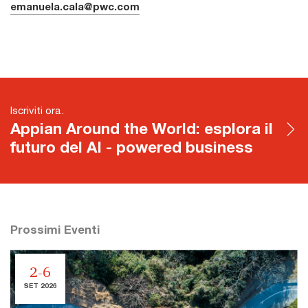
emanuela.cala@pwc.com
Iscriviti ora.
Appian Around the World: esplora il
futuro del AI - powered business
Prossimi Eventi
2-6
SET 2026