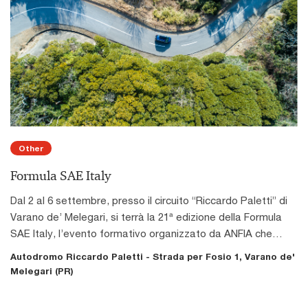
Other
Formula SAE Italy
Dal 2 al 6 settembre, presso il circuito “Riccardo Paletti” di
Varano de’ Melegari, si terrà la 21ª edizione della Formula
SAE Italy, l’evento formativo organizzato da ANFIA che
coinvolge ogni anno studenti di ingegneria da tutto il mondo
Autodromo Riccardo Paletti - Strada per Fosio 1, Varano de'
in una competizione tecnico-sportiva.L'iniziativa nasce con
Melegari (PR)
l’obiettivo di offrire agli studenti universitari un’occasione
concreta per mettere in pratica le abilità acquisite durante il